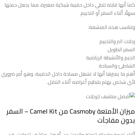
كما أنها قابلة للطي داخل حقيبة شبكية صغيرة، مما يجعل حملها
سهلًا أثناء السفر أو التخييم.
وتناسب هذه المنشفة:
رحلات البر والتخييم
السفر الطويل
الجيم والأنشطة الرياضية
الشاطئ والسباحة
أهم ما يميزها أنها لا تشغل مساحة داخل الحقيبة، وهو أمر ضروري
لأي شخص يهتم بتنظيم أغراضه أثناء التنقل.
ميزان الأمتعة
Casmoby
من
Camel Kit –
السفر
بدون مفاجآت
أثناء تجهيز حقيبتك للرحلة والبحث عن أفضل مناشف للرحلات، قد