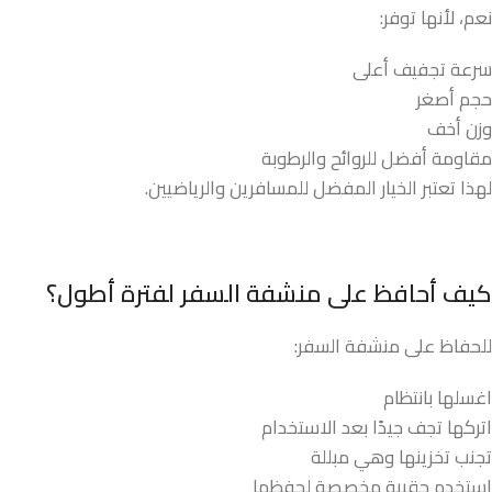
نعم، لأنها توفر:
سرعة تجفيف أعلى
حجم أصغر
وزن أخف
مقاومة أفضل للروائح والرطوبة
لهذا تعتبر الخيار المفضل للمسافرين والرياضيين.
كيف أحافظ على منشفة السفر لفترة أطول؟
للحفاظ على منشفة السفر:
اغسلها بانتظام
اتركها تجف جيدًا بعد الاستخدام
تجنب تخزينها وهي مبللة
استخدم حقيبة مخصصة لحفظها