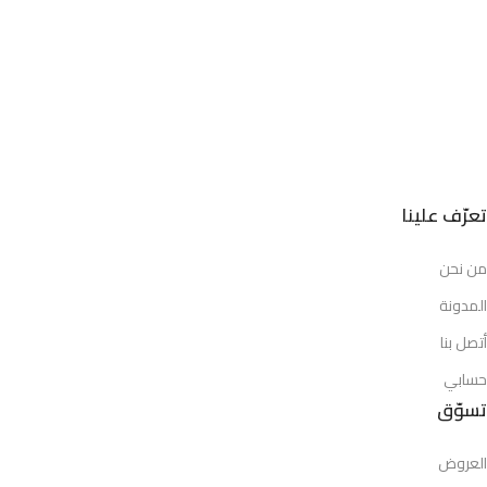
مسجّل رسمياً ضمن منظومة الأعمال في المملكة.
متجر موثّق على معروف
سجّلنا على منصة معروف التابعة لوزارة التجارة.
مرخّص رسمياً من وزارة الموارد البشرية
رقم الوثيقة: FL-608244456
تعرّف علينا
من نحن
المدونة
أتصل بنا
حسابي
تسوّق
العروض