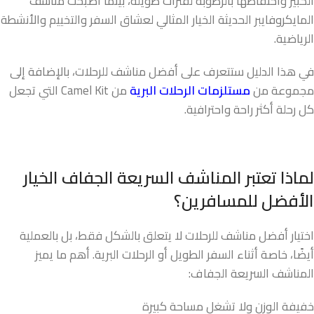
الكبير واحتفاظها بالرطوبة لفترات طويلة، بينما أصبحت مناشف
المايكروفايبر الحديثة الخيار المثالي لعشاق السفر والتخييم والأنشطة
الرياضية.
في هذا الدليل ستتعرف على أفضل مناشف للرحلات، بالإضافة إلى
مجموعة من
مستلزمات الرحلات البرية
من Camel Kit التي تجعل
كل رحلة أكثر راحة واحترافية.
لماذا تعتبر المناشف السريعة الجفاف الخيار
الأفضل للمسافرين؟
اختيار أفضل مناشف للرحلات لا يتعلق بالشكل فقط، بل بالعملية
أيضًا، خاصة أثناء السفر الطويل أو الرحلات البرية. أهم ما يميز
المناشف السريعة الجفاف:
خفيفة الوزن ولا تشغل مساحة كبيرة