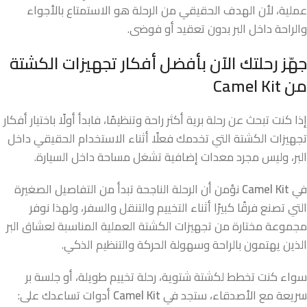
عملية، لأن الهدف الحقيقي من الرحلة هو الاستمتاع بالأجواء
والراحة داخل البر بدون تعقيد أو فوضى.
جهّز رحلتك الآن بأفضل أفكار تجهيزات الكشتة
من
Camel Kit
إذا كنت تبحث عن رحلة برية أكثر راحة وتنظيمًا، فابدأ أولًا باختيار أفكار
تجهيزات الكشتة التي تخدمك فعلًا أثناء الاستخدام الحقيقي داخل
البر، وليس مجرد معدات إضافية تشغل مساحة داخل السيارة.
في
Camel Kit
نؤمن أن الرحلة الناجحة تبدأ من التفاصيل الصغيرة
التي تصنع فرقًا كبيرًا أثناء التخييم والتنقل والسفر، ولهذا نوفر
مجموعة مختارة من تجهيزات الكشتة العملية المناسبة لعشاق البر
الذين يهتمون بالراحة وسهولة الحركة والتنظيم الذكي.
سواء كنت تخطط لكشتة شتوية، رحلة تخييم طويلة، أو جلسة بر
سريعة مع الأصدقاء، ستجد في
Camel Kit
أدوات تساعدك على: