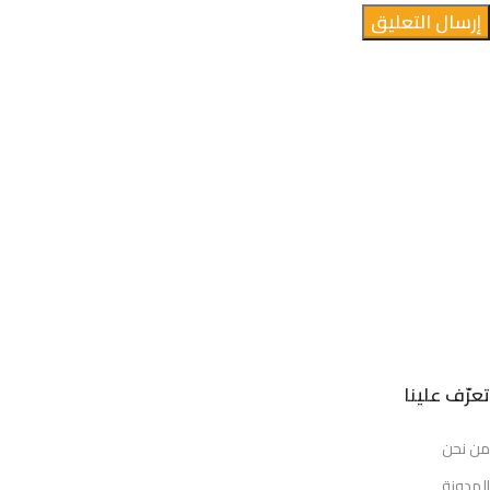
نشاط تجاري سعودي معتمد
مسجّل رسمياً ضمن منظومة الأعمال في المملكة.
متجر موثّق على معروف
سجّلنا على منصة معروف التابعة لوزارة التجارة.
مرخّص رسمياً من وزارة الموارد البشرية
رقم الوثيقة: FL-608244456
تعرّف علينا
من نحن
المدونة