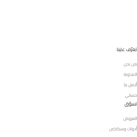
سجّلنا على منصة معروف التابعة لوزارة التجارة.
مرخّص رسمياً من وزارة الموارد البشرية
رقم الوثيقة: FL-608244456
تعرّف علينا
من نحن
المدونة
أتصل بنا
حسابي
تسوّق
العروض
أدوات وسكاكين