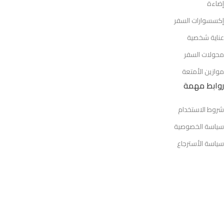
إضاءة
إكسسوارات السفر
عناية شخصية
محولات السفر
موازين الأمتعة
روابط مهمة
شروط الاستخدام
سياسة الخصوصية
سياسة الأسترجاع
رفيقك في كل رحلة Camel Kit متجر متخصص في مستلزمات السفر
والتخييم، نقدم منتجات عملية اختيرت بعناية لعشاق المغامرة
والأنشطة الخارجية في المملكة العربية السعودية.