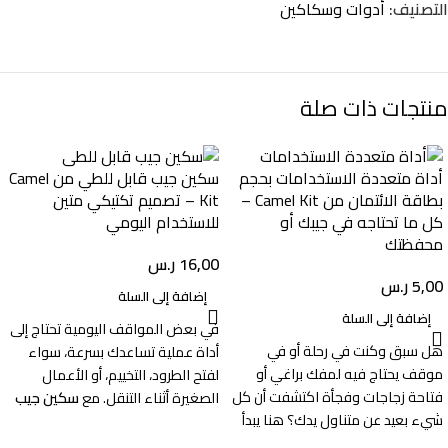
التصنيف:
أدوات وسكاكين
منتجات ذات صلة
أداة متعددة الاستخدامات بحجم
سكين جيب قابل للطي من Camel
بطاقة الائتمان من Camel Kit –
Kit – تصميم تكتيكي متين
كل ما تحتاجه في جيبك أو
للاستخدام اليومي
محفظتك
16,00
ر.س
5,00
ر.س
إضافة إلى السلة
إضافة إلى السلة
في بعض المواقف اليومية تحتاج إلى
هل سبق وكنت في رحلة أو في
أداة عملية تساعدك بسرعة، سواء
موقف يحتاج فيه لمفك براغي أو
لفتح الطرود، التخييم، أو الأعمال
فتاحة زجاجات وفجأة اكتشفت أن كل
الصغيرة أثناء التنقل. مع
سكين جيب
شيء بعيد عن متناول يدك؟ هنا يبدأ
قابل للطي من
Camel Kit
ستحصل
مسلسل “أين هي الأداة المناسبة؟”.
على أداة موثوقة تجمع بين
القوة،